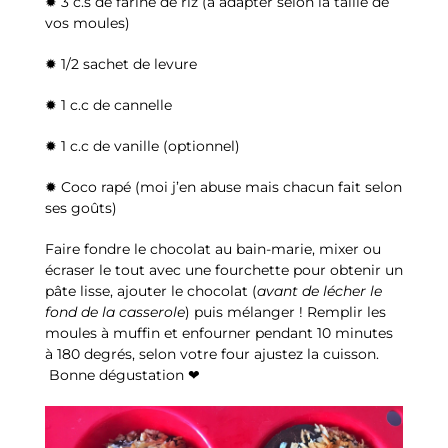
✹ 3 c.s de farine de riz (à adapter selon la taille de
vos moules)
✹ 1/2 sachet de levure
✹ 1 c.c de cannelle
✹ 1 c.c de vanille (optionnel)
✹ Coco rapé (moi j’en abuse mais chacun fait selon
ses goûts)
Faire fondre le chocolat au bain-marie, mixer ou
écraser le tout avec une fourchette pour obtenir un
pâte lisse, ajouter le chocolat (
avant de lécher le
fond de la casserole
) puis mélanger ! Remplir les
moules à muffin et enfourner pendant 10 minutes
à 180 degrés, selon votre four ajustez la cuisson.
Bonne dégustation ❤