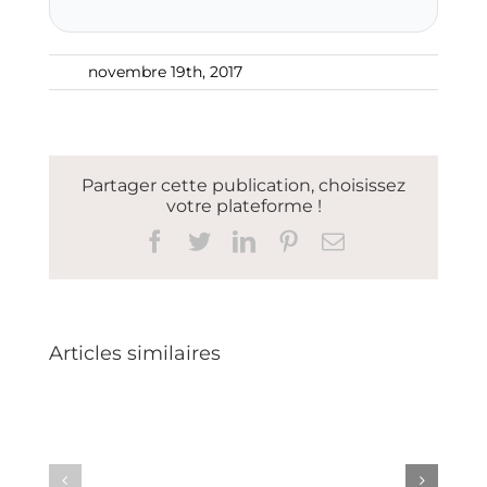
novembre 19th, 2017
Partager cette publication, choisissez
votre plateforme !
Facebook
Twitter
LinkedIn
Pinterest
Email
Articles similaires
La
quiche