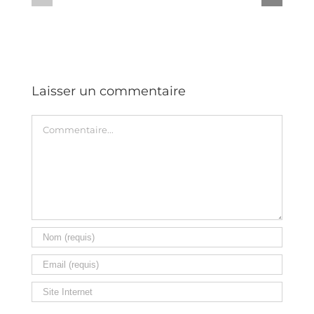
qui
FB
a
#2696
tout
compris
!
Laisser un commentaire
Commentaire