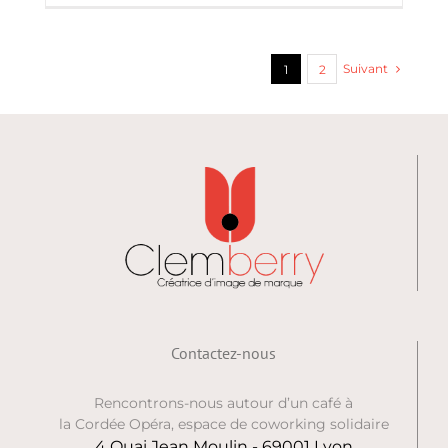
Suivant
1
2
Contactez-nous
Rencontrons-nous autour d’un café à
la Cordée Opéra, espace de coworking solidaire
4 Quai Jean Moulin - 69001 Lyon